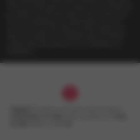
serieus te worden genomen als sport. In het verleden kon
je wedden op je favoriete esports titels en teams, maar
door de verandering in de wetgeving kan dat op dit
moment niet meer. We zullen je op deze pagina toch
alles over wedden op verschillende esports vertellen
zodat je klaar staat wanneer het wel toegestaan is in
Nederland.
Opgelet!
Deelname voor online casino bonussen is
vanaf 24 jaar of ouder.
Wat kost gokken jou?
Stop
op tijd!
Gokken is vanaf
18+