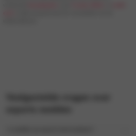
voldoende
betaalopties
zoals
Trustly
,
iDEAL
of
credit
card
. en kijk ook goed naar de voorwaarden van de
welkomstbonus.
Veelgestelde vragen over
esports wedden
Is wedden op esports betrouwbaar?