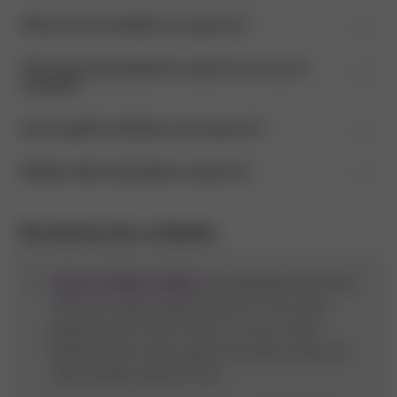
Waar kan ik wedden op esports?
Wat zijn de populairste esports om op te
wedden?
Kan ik geld verdienen aan esports?
Bieden alle bookmakers esports?
Gerelateerde artikelen
Casino Spellen Spelen
InhoudsopgaveDe beste
online live casino spellen spelen in Live casino
spellen bij de Online Casino's in !Live Casino
SpellenOnline casino games De beste online live
casino spellen spelen in Het...