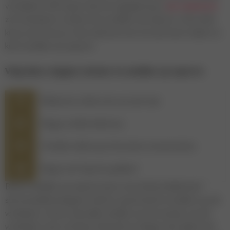
verwijderd. We hopen dat de regelgeving in
de toekomst
zal veranderen rondom het wedden op esports. Hieronder
kun je zien hoe je in de toekomst een account kunt maken en
kunt wedden op esports.
Volg deze stappen meteen te wedden op esports:
1
Maak een online een account aan
2
Krijg je welkomstbonus.
3
Ontdek odds op je favoriete evenementen.
4
Begin met Esports gokken!
Bij het wedden op esports zijn er net als bij traditioneel
sportweddenschappen talloze opties bij het wedden op de
wedstrijd. Je kunt natuurlijk wedden op de winnaar van de
wedstrijd, maar ook bijvoorbeeld op dingen die tijdens het