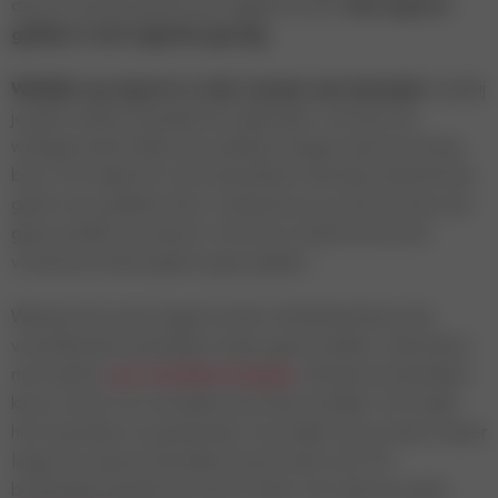
dat de wereld steeds meer digitaal wordt.
Het esports
gokken is het logische gevolg.
Wedden op esports is niet zomaar een kansspel
, waarbij
je geen enkele strategie kunt gebruiken. Het kan een
winstgevende hobby zijn waarbij je langere tijd mee bezig
bent. Dit maakt het veel interessanter dan bijvoorbeeld wat
geld in een gokkast doen. Helaas kun je op dit moment niet
gaan wedden op esports. Dit komt omdat de Ksa wilt
voorkomen dat jongeren gaan gokken.
Wanneer het weer legaal wordt in Nederland kan je bij
verschillende bookmakers online gaan wedden, vaak samen
met andere
sportweddenschappen
. Bij deze bookmakers
kan je zowel voor als tijdens de match wedden. Dit maakt
het nog leuker en spannender. En je blijft ook op deze manier
langer en nauwer betrokken bij de match zelf. De
bookmakers bieden bij nieuwe leden ook vaak een gratis