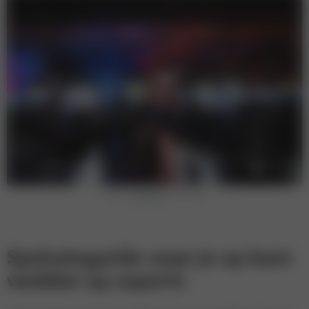
(Image:
Pixabay
| © dife88)
Spelcategoriën waar je op kunt
wedden op esports