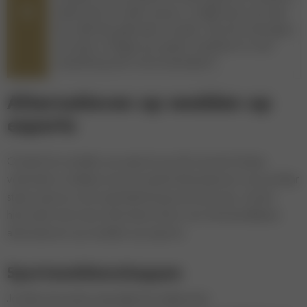
5
denkt dat ze zullen winnen. Je kijkt best ook naar
de odds die geboden worden. Zijn de noteringen
accuraat, of krijgt een speler misschien te veel
waardering door de bookmakers?
Alternatieven op wedden op
esports
Omdat het wedden op esports op dit moment helaas
verboden is, hebben wij een aantal alternatieven voor je klaar
staan waar je in de tussentijd bezig mee kunt zijn. Je kunt
hieronder wat meer informatie lezen over de beschikbare
alternatieven op wedden op esports.
Sportweddenschappen
Je hebt als eerste natuurlijk de traditionele