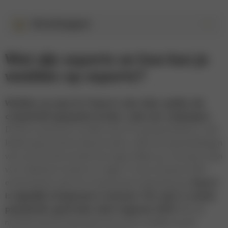
Inhoudsopgave
[
]
Wat zijn esports en hoe kun je
wedden op esports?
Wedden op esports? Esports zijn video spellen die
competitief gespeeld worden, vaak met cashprijzen.
Dit kan zowel privé of alleen dus of in groepsverband. In dit
laatste geval nemen diverse teams, vaak met samenstellingen
van over de hele wereld, het tegen elkaar op. Het spel is dan
voor miljoenen mensen te volgen. Er zijn ook grote LAN-
evenementen waar live toeschouwers aanwezig zijn.
Esport
is eigenlijk al begonnen in de jaren ’90, maar is steeds
populairder geworden sinds ongeveer 2010.
Net als
normale sportevenementen kun je hier wedden op de