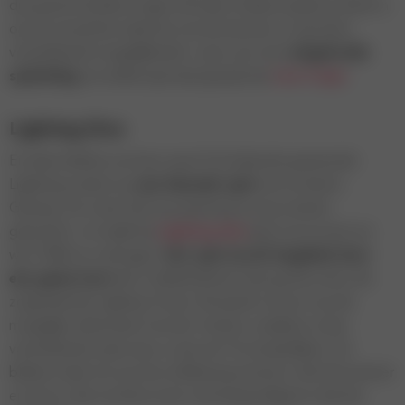
dus speelt hij alleen tegen de bank. Andere spelers zetten in
op de verwachte uitkomst van de shooter, er zijn hierin
verschillende mogelijkheden. Lees voor een
uitgebreide
speluitleg
ons artikel speciaal gewijd aan
Live Craps
.
Lighting Dice
En daar hebben we hem weer! De bekende spannende
Lightning variant op
een klassiek spel
van Evolution
Gaming. De versie die top spanning en top winsten
genereert. Je maakt bij
Lighting dice
kans om je inzet tot
wel 1000x te verhogen.
Het spel wordt begeleid door
een game host
die 3 dobbelstenen laat gooien door de
zogenaamde Lighting Tower. Als speler zet je in op de
mogelijke uitkomsten van de 3 stenen, waarbij er weer
verschillende optie zijn, er zijn wel 16 inzetplekken. De
bliksem slaat toe op een willekeurig nummer. Valt dit nummer
en win je, dan wordt je inzet vermenigvuldigd en dat kan