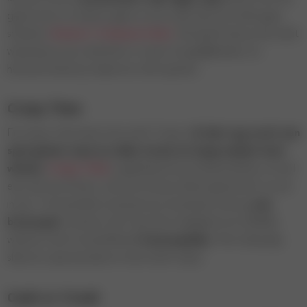
game host, en samen gaan ze op zoek naar de verborgen
schatten
Gonzo’s Treasure Hunt
. Als speler kies je de schat
waarnaar je op zoek bent, er zijn 6 mogelijkheden, en
hoeveel stenen je daarvoor wilt openen.
Crazy Time
En Crazy Time heet met recht ‘Crazy’,
ik heb nog nooit een
spel gezien waar je zulke mooie en hoge prijzen kunt
winnen
.
Crazy Time
is gebaseerd op Dreamcatcher, of wel
een rad van fortuin, ook wel money wheel genoemd. Je zet
in op 1 of meerdere nummers en eventueel ook op
een
bonusspel
. Je kunt in de Top Slot multipliers tot 25000x
winnen in de 4 verschillende
bonusspellen
. Het is kleurrijk,
sfeervol, spectaculair en met recht crazy!
Cash or Crash