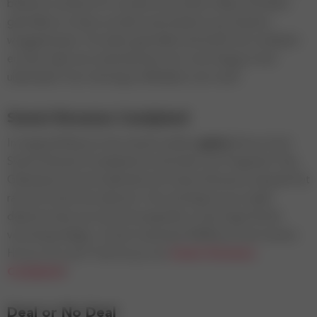
bekend voorkomt! Er worden snel achter elkaar 20 ballen
getrokken en deze worden automatisch op je kaarten
weggestreept. De laatst getrokken bal heeft een multiplier
en als je daar een winnende lijn mee vormt krijg je meer
uitbetaald. Voor de bingo liefhebber een must!
Sweet Bonanza Candyland
In tegenstelling tot de meeste andere
game
shows, komt
Sweet Bonanza Candyland uit de koker van Pragmatic Play.
Gebaseerd op het bekende slot Sweet Bonanza, bepaalt het
rad van fortuin de uitkomst. Het rad draait en je maakt
daarmee kans op twee bonusspellen of de Sugar Bomb
vermenigvuldiger. Je kunt maximaal 20000x je inzet winnen.
Hou je van zoet? Dan hou je van
Sweet Bonanza
Candyland
!
Deal or No Deal