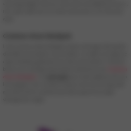
vermenigvuldigd. Hiervoor zet je eerst wel dubbel je inzet in.
Het casino dekt zich voor deze extra inzet in voor de extra
winst.
Common draw blackjack
In de Common draw blackjack variant ontvangen alle spelers
dezelfde twee kaarten van de dealer. Je maakt vervolgens je
eigen beslissing gebaseerd op deze twee kaarten. Hierdoor
kunnen een oneindig aantal spelers deelnemen aan
Common
draw blackjack
. De
spelregels
zijn verder gelijk aan die van
het basisspel. Het voordeel is dat je nooit op een lege plek
aan tafel hoeft te wachten plus dat je gewoon je eigen
strategie kan volgen.