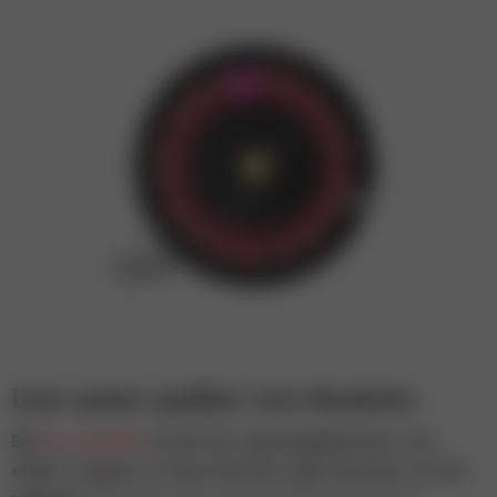
Live casino spellen: Live Roulette
Bij
live roulette
wordt het spel begeleid door een
echte croupier en zie je hoe het spel verloopt via een