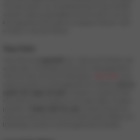
Pair (twee kaarten van verschillende kleuren maar dezelfde
waarde). Zoals je waarschijnlijk wel weet wordt er over een
kleur gesproken als het gaat om schoppen, klaveren, ruiten
en harten. Er zijn dus 4 kleuren.
Teen Patti
Teen Patti wordt
gespeeld
met 1 deck met 52 kaarten, dus
zonder joker. Dit kaartspel wordt veel in India gespeeld en
Patti komt dan ook uit het Hindoestaans.
Teen Patti
is een
variant op poker en wordt gespeeld met 3 kaarten,
maar je
speelt niet tegen de bank
in dit geval. Je speelt dit spel
met tussen de 3 en 6 spelers en wel tegen elkaar. De game
presenter of
dealer leidt het spel
. Je speelt dit spel niet
open en je weet dus niet wat de andere spelers hebben, de
bedoeling is ook hier om de hoogste hand te behalen.