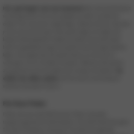
Het spel begint met een basisinzet
die ook wel de layout
wordt genoemd. Dit moet gedaan worden voordat de
dealer ‘No more bets’ aankondigt. Gebeurt dit niet, dan doe
je niet mee aan het spel. Elke speler krijgt vervolgens vijf
kaarten blind gedeeld. Nadat de dealer zijn eerste kaart
heeft omgedraaid mogen de spelers naar de eigen kaarten
kijken. Vervolgens kan de speler kiezen om de inzet te
verhogen of om te folden of passen. Wanneer alle spelers
zijn geweest toont de dealer zijn overige vier kaarten.
De
dealer kan alleen spelen
met een aas en een koning of
wanneer een paar te zien is.
Pai Gow Poker
Poker met een twist! Bij Pai Gow Poker is de joker
toegevoegd aan het deck kaarten. Een deck heeft dus geen
52 maar 53 kaarten in dit geval. De joker kan gebruikt