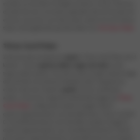
worden om een flush of straight te kunnen vormen. Mocht je
de joker hier niet voor kunnen gebruiken dan telt de joker als
een aas. Lees meer over deze poker variant met een chinees
tintje in dit uitgebreide speciale artikel over
Pai Gow Poker
.
Three Card Poker
Zoals de naam al impliceert
speel
je Three Card Poker met 3
kaarten. Tevens
speel je alleen tegen de bank
en niet
tegen andere spelers. Het doel is dat je hogere kaarten krijgt
dan de bank, net als bij het klassieke poker. Aangezien je
echter maar met 3 kaarten
speelt
, zijn de combinaties
anders. Je kunt de volgende pokerhanden krijgen bij
Three
Card Poker
in aflopende waarde: Straight Flush (3
opeenvolgende kaarten van dezelfde kleur), Three of a kind
(3 verschillende kleuren met dezelfde waarde), Straight (3
opeenvolgende kaarten van verschillende kleuren), Flush (3
niet opeenvolgende kaarten in dezelfde kleur) en als laatste