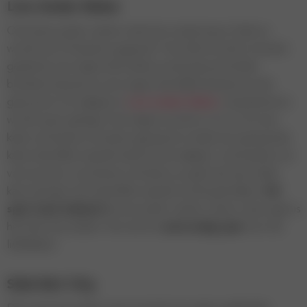
Live Andar Bahar
Ook deze poker variant vindt zijn oorsprong in India en
wordt met 52 kaarten gespeelt. Het deck wordt in tweeën
gedeeld, een stapel die Andar wordt genoemd (dat
betekent binnen) en een stapel die Bahar (buiten) wordt
genoemd. De snijkaart in
Live Andar Bahar
is bepalend en
wordt open gelegd. Vervolgens wordt er om en om een
kaart van binnen en buiten geopend, totdat een geopende
kaart dezelfde waarde heeft als de snijkaart. Jij als speler zet
van tevoren in op binnen of buiten, je gokt dus aan welke
kant de kaart met dezelfde waarde wordt getrokken.
Dit
spel staat bekend
als een poker variant, maar in mijn ogen is
het heel wat anders. Een snel en
eenvoudig spel
voor de
liefhebber.
Side Bet City