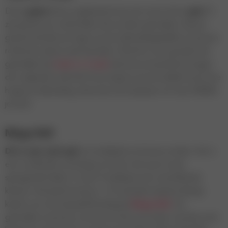
Deze
game
show is gebaseerd op een soort lotto
spel
. Er
zijn groene en rode ballen die worden getrokken. Bij een
groene bal klim je hoger op de uitbetalingsladder en bij een
rode bal crash je naar beneden. Wordt er een gouden bal
getrokken bij
Cash or Crash
dan ben je beschermd tegen
de volgende rode bal! Hoe hoger je op de ladder komt hoe
hoger je uitbetaling, deze kan wel oplopen tot max 50000x
je inzet.
Mega Ball
Dit is een snel spel
vol multipliers en bonus rondes. Het is
een combinatie van bingo en lotto met op en neer
springende ballen. Er zijn 51 balletjes met verschillende
kleuren. Als speler koop je 1 of meerdere kaarten (bingo
kaart) voor een bepaald bedrag bij
Mega Ball
. De
getrokken nummers vormen een lijn op je kaart, als dit je niet